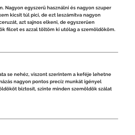
m. Nagyon egyszerű használni és nagyon szuper 
kem kicsit túl pici, de ezt leszámítva nagyon 
ceruzát, azt sajnos elkeni, de egyszerűen 
 filcet es azzal töltöm ki utólag a szemöldököm.
ta se nehéz, viszont szerintem a keféje lehetne 
rmázás nagyon pontos precíz munkát igényel 
dököt biztosít, szinte minden szemöldök szálat 