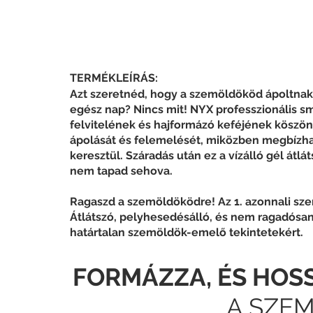
TERMÉKLEÍRÁS:
Azt szeretnéd, hogy a szemöldököd ápoltnak 
egész nap? Nincs mit! NYX professzionális s
felvitelének és hajformázó keféjének köszö
ápolását és felemelését, miközben megbízhat
keresztül. Száradás után ez a vízálló gél át
nem tapad sehova.
​Ragaszd a szemöldöködre! Az 1. azonnali sz
Átlátszó, pelyhesedésálló, és nem ragadósa
határtalan szemöldök-emelő tekintetekért.
FORMÁZZA, ÉS HOS
A SZE