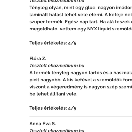
Tesztelt ekozmetikum.hu
Tényleg olyan, mint egy glue, nagyon imádo
laminált hatást lehet vele elérni. A keféje ne
szuper termék. Egész nap tart. Ha alá teszek 
megoldható, vettem egy NYX liquid szemöldök
Teljes értékelés: 4/5
Flóra Z.
Tesztelt ekozmetikum.hu
A termék tényleg nagyon tartós és a használa
picit nagyobb. A kis kefével a szemöldök fo
viszont a végeredmény is nagyon szép szemöl
be lehet állítani vele.
Teljes értékelés: 4/5
Anna Éva S.
Tesztelt ekozmetikum.hu