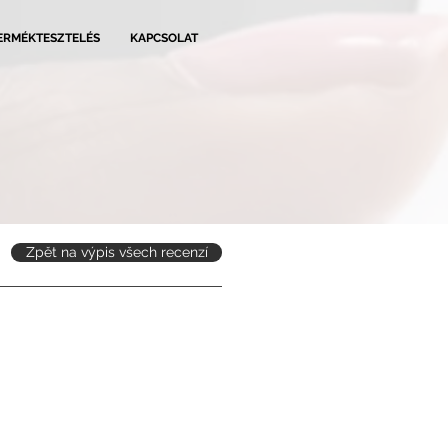
ERMÉKTESZTELÉS
KAPCSOLAT
Zpět na výpis všech recenzí