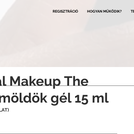
REGISZTRÁCIÓ
HOGYAN MŰKÖDIK?
T
al Makeup The
möldök gél 15 ml
LAT)