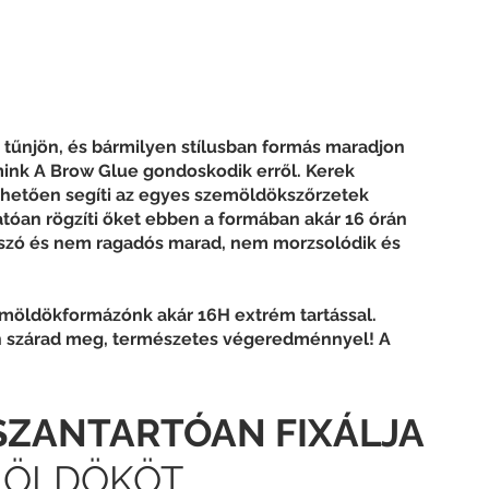
tűnjön, és bármilyen stílusban formás maradjon 
mink A Brow Glue gondoskodik erről. Kerek 
nhetően segíti az egyes szemöldökszőrzetek 
óan rögzíti őket ebben a formában akár 16 órán 
látszó és nem ragadós marad, nem morzsolódik és 
emöldökformázónk akár 16H extrém tartással. 
n szárad meg, természetes végeredménnyel! A 
SZANTARTÓAN FIXÁLJA
MÖLDÖKÖT