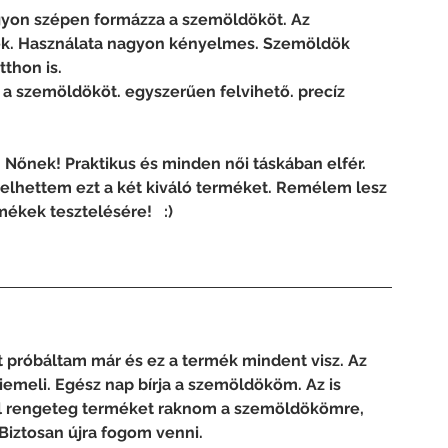
gyon szépen formázza a szemöldököt. Az 
k. Használata nagyon kényelmes. Szemöldök 
thon is.
den Nőnek! Praktikus és minden női táskában elfér.
kek tesztelésére!   :)
róbáltam már és ez a termék mindent visz. Az   
meli. Egész nap bírja a szemöldököm. Az is 
ell rengeteg terméket raknom a szemöldökömre, 
Biztosan újra fogom venni.