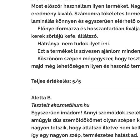
Most először használtam ilyen terméket. Na
eredmény kiváló. Számomra tökéletes termé
laminálás könnyen és egyszerűen elérhető ot
     Előnyei:formázza és hosszantartóan fixálja a szemöldököt. egyszerűen felvihető. precíz 
kerek sörtéjű kefe. átlátszó.
     Hátránya: nem tudok ilyet írni.
     Ezt a terméket is szívesen ajánlom min
     Köszönöm szépen mégegyszer, hogy tesztelhettem ezt a két kiváló terméket. Remélem lesz 
majd még lehetőségem ilyen és hasonló termé
Teljes értékelés: 5/5 
Aletta B.
Tesztelt ekozmetikum.hu
Egyszerűen imádom! Annyi szemöldök zselét p
amúgyis dús szemöldökömet olyan szépen kie
nagyon tetszik, hogy átlátszó illetve nem k
így egy nagyon szép, természetes hatást ad. 