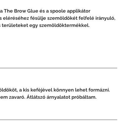
a The Brow Glue és a spoole applikátor 
s eléréséhez fésülje szemöldökét felfelé irányuló, 
kás területeket egy szemöldöktermékkel.
ldököt, a kis kefèjèvel könnyen lehet formázni. 
em zavaró. Átlátszó árnyalatot próbáltam.