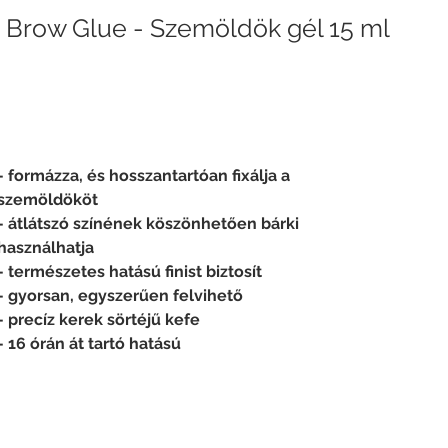
 Brow Glue - Szemöldök gél 15 ml
- formázza, és hosszantartóan fixálja a 
szemöldököt 
- átlátszó színének köszönhetően bárki 
használhatja
- természetes hatású finist biztosít
- gyorsan, egyszerűen felvihető
- precíz kerek sörtéjű kefe
- 16 órán át tartó hatású 